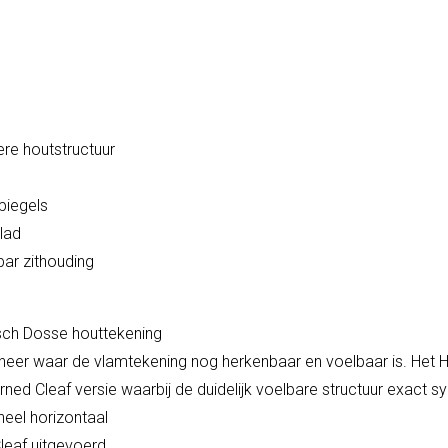
ere houtstructuur
piegels
lad
bar zithouding
isch Dosse houttekening
 fineer waar de vlamtekening nog herkenbaar en voelbaar is. Het 
ned Cleaf versie waarbij de duidelijk voelbare structuur exact 
neel horizontaal
Cleaf uitgevoerd