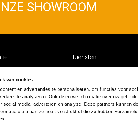
 ONZE SHOWROOM
atie
Diensten
en
Voor thuis
ik van cookies
s
Voor kantoor
ontent en advertenties te personaliseren, om functies voor soci
ken
erkeer te analyseren. Ook delen we informatie over uw gebruik
en
or social media, adverteren en analyse. Deze partners kunnen 
ken
ormatie die u aan ze heeft verstrekt of die ze hebben verzameld
& Design
es.