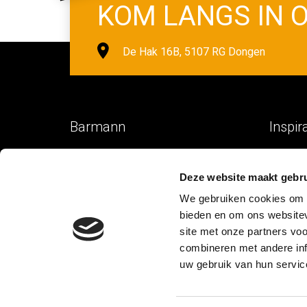
KOM LANGS IN
De Hak 16B, 5107 RG Dongen
Barmann
Inspir
Spoorstraat 17
Project
Deze website maakt gebru
5165 AA Waspik
Keuken
We gebruiken cookies om c
t. 06 55 34 01 97
Bar ma
bieden en om ons websitev
Barkast
info@barmann.nl
site met onze partners vo
Barkruk
combineren met andere inf
Wonen 
uw gebruik van hun servic