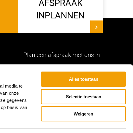
AFSPRAAK
INPLANNEN
Plan een afspraak met ons in
Wil je de mogelijkheden vrijblijvend
met ons bespreken? Of wil je eens
Alles toestaan
al media te
langskomen in onze showroom? Plan
 van onze
dan meteen een
afspraak met ons in
!
Selectie toestaan
deze gegevens
 op basis van
Weigeren