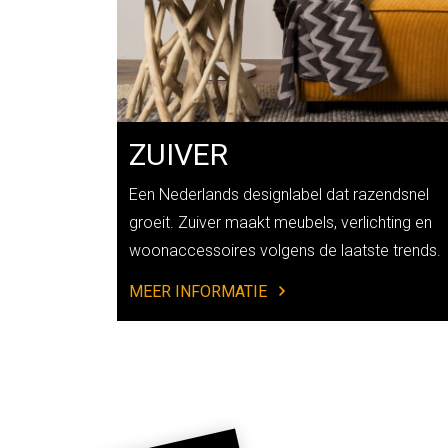
ZUIVER
Een Nederlands designlabel dat razendsnel
groeit. Zuiver maakt meubels, verlichting en
woonaccessoires volgens de laatste trends.
MEER INFORMATIE