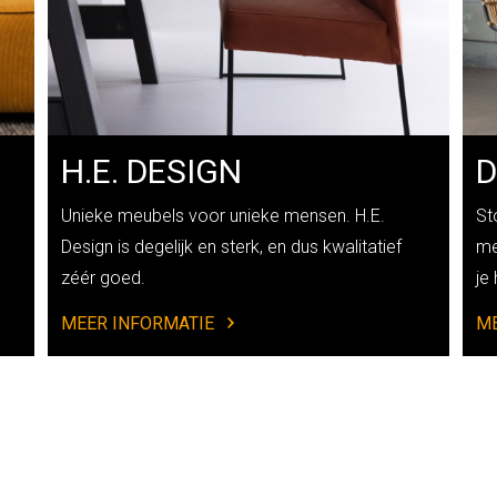
H.E. DESIGN
Unieke meubels voor unieke mensen. H.E.
St
Design is degelijk en sterk, en dus kwalitatief
me
zéér goed.
je 
MEER INFORMATIE
ME