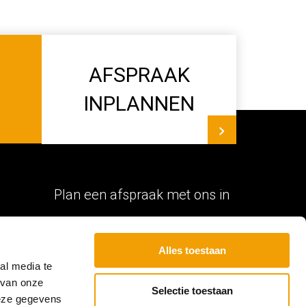
AFSPRAAK
INPLANNEN
Plan een afspraak met ons in
Wil je de mogelijkheden vrijblijvend
met ons bespreken? Of wil je eens
Alles toestaan
al media te
langskomen in onze showroom? Plan
 van onze
dan meteen een
afspraak met ons in
!
Selectie toestaan
deze gegevens