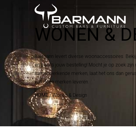
WONEN & D
Barmann levert diverse woonaccessoires. Bekij
en plaats jouw bestelling! Mocht je op zoek zij
samenwerkende merken, laat het ons dan gerust
van deze merken leveren.
HOME
/
Wonen & Design