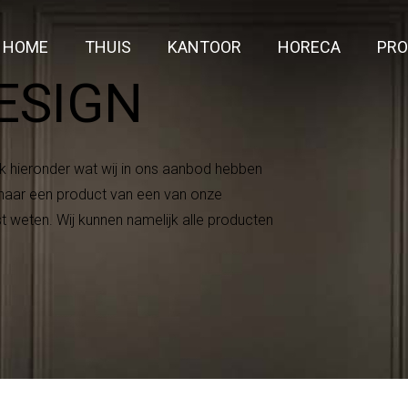
HOME
THUIS
KANTOOR
HORECA
PRO
ESIGN
k hieronder wat wij in ons aanbod hebben
n naar een product van een van onze
 weten. Wij kunnen namelijk alle producten