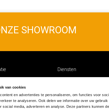
 ONZE SHOWROOM
atie
Diensten
en
Voor thuis
ik van cookies
s
Voor kantoor
ontent en advertenties te personaliseren, om functies voor soci
ken
erkeer te analyseren. Ook delen we informatie over uw gebruik
en
or social media, adverteren en analyse. Deze partners kunnen 