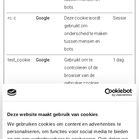
bots.
rc::c
Google
Deze cookie wordt
Sessie
gebruikt om
onderscheid te maken
tussen mensen en
bots.
test_cookie
Google
Gebruikt om te
1 dag
controleren of de
browser van de
gebruiker cookies
ondersteunt.
Deze website maakt gebruik van cookies
Statistieken (2)
We gebruiken cookies om content en advertenties te
Statistische cookies helpen eigenaren van websites begrijpen
personaliseren, om functies voor social media te bieden
hoe bezoekers hun website gebruiken, door anoniem gegevens
en om ons websiteverkeer te analyseren. Ook delen we