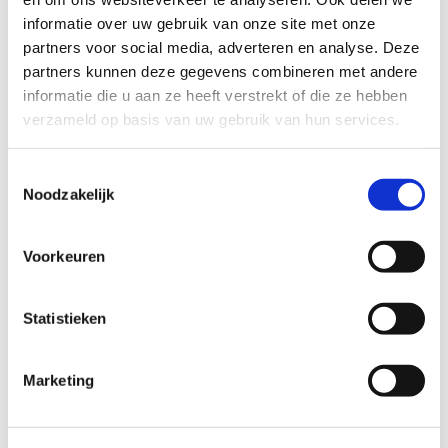
te verzamelen en te rapporteren.
informatie over uw gebruik van onze site met onze
partners voor social media, adverteren en analyse. Deze
Maximale
partners kunnen deze gegevens combineren met andere
Naam
Aanbieder
Doel
bewaartermi
informatie die u aan ze heeft verstrekt of die ze hebben
verzameld op basis van uw gebruik van hun services.
_ga
Google
Registreert een uniek ID
2 jaar
die wordt gebruikt om
statistische gegevens
Toestemmingsselectie
Noodzakelijk
te genereren over hoe
de bezoeker de website
gebruikt.
Voorkeuren
_ga_#
Google
Verzamelt gegevens
2 jaar
over het aantal keren
Statistieken
dat een gebruiker de
website heeft bezocht,
Marketing
evenals data voor het
eerste en meest recente
bezoek. Gebruikt door