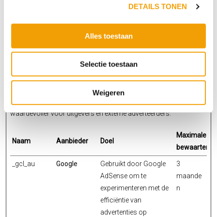
Google Analytics.
DETAILS TONEN
Alles toestaan
Marketing (5)
Selectie toestaan
Marketingcookies worden gebruikt om bezoekers te volgen
wanneer ze verschillende websites bezoeken. Hun doel is
advertenties weergeven die zijn toegesneden op en relevant zijn
Weigeren
voor de individuele gebruiker. Deze advertenties worden zo
waardevoller voor uitgevers en externe adverteerders.
Maximale
Naam
Aanbieder
Doel
bewaartermi
_gcl_au
Google
Gebruikt door Google
3
AdSense om te
maande
experimenteren met de
n
efficiëntie van
advertenties op