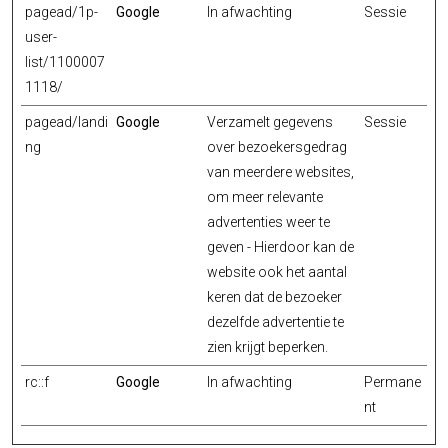
pagead/1p-
Google
In afwachting
Sessie
user-
list/1100007
1118/
pagead/landi
Google
Verzamelt gegevens
Sessie
ng
over bezoekersgedrag
van meerdere websites,
om meer relevante
advertenties weer te
geven - Hierdoor kan de
website ook het aantal
keren dat de bezoeker
dezelfde advertentie te
zien krijgt beperken.
rc::f
Google
In afwachting
Permane
nt