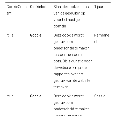
CookieCons
Cookiebot
Slaat de cookiestatus
1 jaar
ent
van de gebruiker op
voor het huidige
domein
rc::a
Google
Deze cookie wordt
Permane
gebruikt om
nt
onderscheid te maken
tussen mensen en
bots. Dit is gunstig voor
de website om juiste
rapporten over het
gebruik van de website
te maken.
rc::b
Google
Deze cookie wordt
Sessie
gebruikt om
onderscheid te maken
tussen mensen en